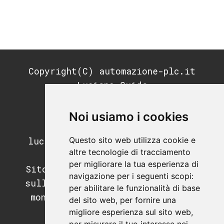
Copyright(C) automazione-plc.it
Luciano Guida
P.IVA: 11676200964
REA: MI-2791053
Noi usiamo i cookies
PEC:
Questo sito web utilizza cookie e
luciano.guida@postecertifica.it
altre tecnologie di tracciamento
per migliorare la tua esperienza di
Sito di informazione e didattica
navigazione per i seguenti scopi:
sull'automazione industriale, il
per abilitare le funzionalità di base
mondo dei PLC e dei sistemi di
del sito web
,
per fornire una
supervisione.
migliore esperienza sul sito web
,