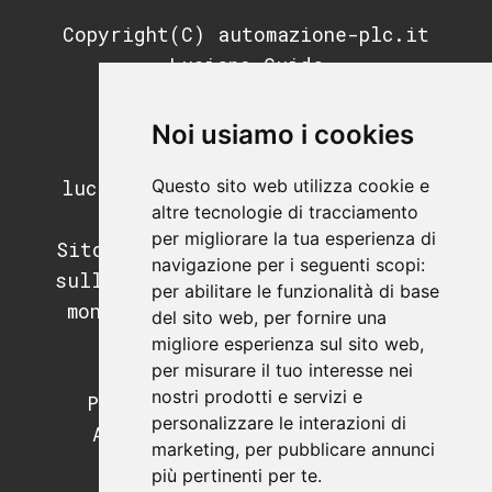
Copyright(C) automazione-plc.it
Luciano Guida
P.IVA: 11676200964
REA: MI-2791053
Noi usiamo i cookies
PEC:
Questo sito web utilizza cookie e
luciano.guida@postecertifica.it
altre tecnologie di tracciamento
per migliorare la tua esperienza di
Sito di informazione e didattica
navigazione per i seguenti scopi:
sull'automazione industriale, il
per abilitare le funzionalità di base
mondo dei PLC e dei sistemi di
del sito web
,
per fornire una
supervisione.
migliore esperienza sul sito web
,
per misurare il tuo interesse nei
Programmazione PLC.
nostri prodotti e servizi e
Programmazione SCADA e HMI.
personalizzare le interazioni di
Apparecchiature e hardware
marketing
,
per pubblicare annunci
industriale.
più pertinenti per te
.