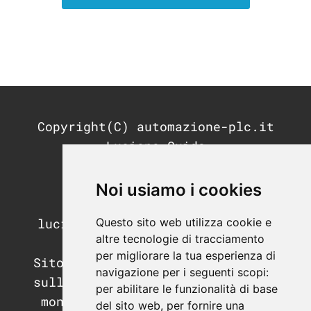
Copyright(C) automazione-plc.it
Luciano Guida
P.IVA: 11676200964
REA: MI-2791053
Noi usiamo i cookies
PEC:
Questo sito web utilizza cookie e
luciano.guida@postecertifica.it
altre tecnologie di tracciamento
per migliorare la tua esperienza di
Sito di informazione e didattica
navigazione per i seguenti scopi:
sull'automazione industriale, il
per abilitare le funzionalità di base
mondo dei PLC e dei sistemi di
del sito web
,
per fornire una