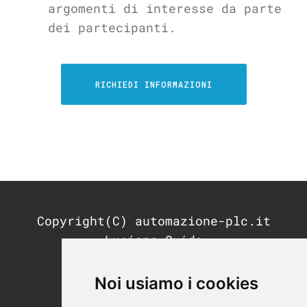
argomenti di interesse da parte
dei partecipanti.
RICHIEDI INFORMAZIONI
Copyright(C) automazione-plc.it
Luciano Guida
P.IVA: 11676200964
REA: MI-2791053
Noi usiamo i cookies
PEC: