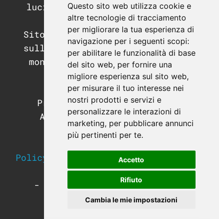
Questo sito web utilizza cookie e
luciano.guida@postecertifica.it
altre tecnologie di tracciamento
per migliorare la tua esperienza di
Sito di informazione e didattica
navigazione per i seguenti scopi:
sull'automazione industriale, il
per abilitare le funzionalità di base
mondo dei PLC e dei sistemi di
del sito web
,
per fornire una
supervisione.
migliore esperienza sul sito web
,
per misurare il tuo interesse nei
Programmazione PLC.
nostri prodotti e servizi e
Programmazione SCADA e HMI.
personalizzare le interazioni di
Apparecchiature e hardware
marketing
,
per pubblicare annunci
industriale.
più pertinenti per te
.
Strumentazione da campo.
Policy sulla Privacy e utilizzo dei
Accetto
Cookies
Rifiuto
-
Modifica le preferenze sui
Cookies
-
Cambia le mie impostazioni
-
Termini e condizioni
-
Vedi i corsi