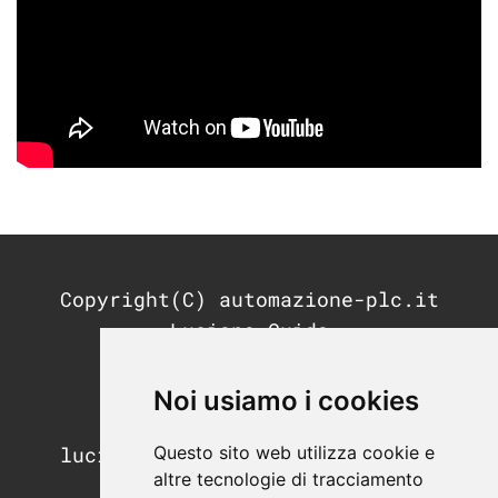
Copyright(C) automazione-plc.it
Luciano Guida
P.IVA: 11676200964
REA: MI-2791053
Noi usiamo i cookies
PEC:
Questo sito web utilizza cookie e
luciano.guida@postecertifica.it
altre tecnologie di tracciamento