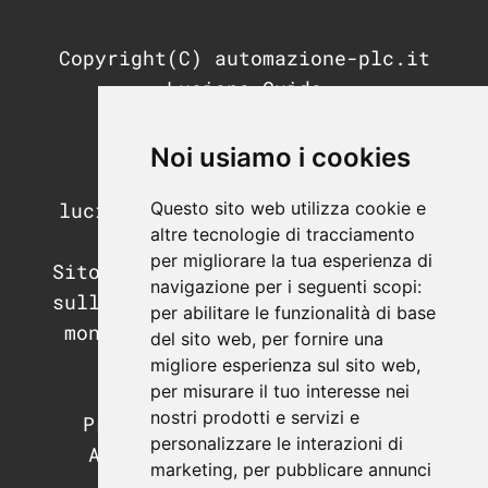
Copyright(C) automazione-plc.it
Luciano Guida
P.IVA: 11676200964
REA: MI-2791053
Noi usiamo i cookies
PEC:
Questo sito web utilizza cookie e
luciano.guida@postecertifica.it
altre tecnologie di tracciamento
per migliorare la tua esperienza di
Sito di informazione e didattica
navigazione per i seguenti scopi:
sull'automazione industriale, il
per abilitare le funzionalità di base
mondo dei PLC e dei sistemi di
del sito web
,
per fornire una
supervisione.
migliore esperienza sul sito web
,
per misurare il tuo interesse nei
Programmazione PLC.
nostri prodotti e servizi e
Programmazione SCADA e HMI.
personalizzare le interazioni di
Apparecchiature e hardware
marketing
,
per pubblicare annunci
industriale.