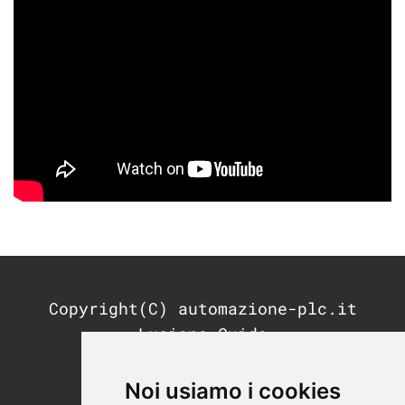
Copyright(C) automazione-plc.it
Luciano Guida
P.IVA: 11676200964
REA: MI-2791053
Noi usiamo i cookies