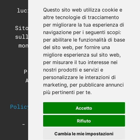
PEC:
Questo sito web utilizza cookie e
luciano.guida@postecertifica.it
altre tecnologie di tracciamento
per migliorare la tua esperienza di
Sito di informazione e didattica
navigazione per i seguenti scopi:
sull'automazione industriale, il
per abilitare le funzionalità di base
mondo dei PLC e dei sistemi di
del sito web
,
per fornire una
supervisione.
migliore esperienza sul sito web
,
per misurare il tuo interesse nei
Programmazione PLC.
nostri prodotti e servizi e
Programmazione SCADA e HMI.
personalizzare le interazioni di
Apparecchiature e hardware
marketing
,
per pubblicare annunci
industriale.
più pertinenti per te
.
Strumentazione da campo.
Policy sulla Privacy e utilizzo dei
Accetto
Cookies
Rifiuto
-
Modifica le preferenze sui
Cookies
-
Cambia le mie impostazioni