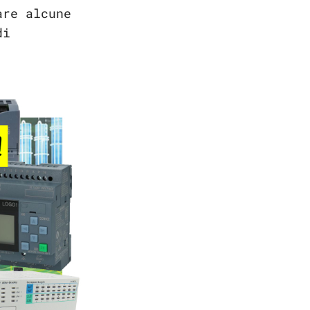
are alcune
di