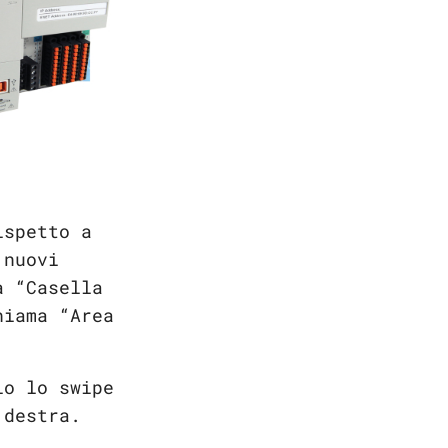
ispetto a
 nuovi
a “Casella
hiama “Area
io lo swipe
 destra.