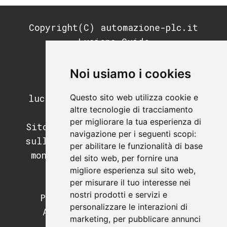
Copyright(C) automazione-plc.it
Luciano Guida
P.IVA: 11676200964
REA: MI-2791053
Noi usiamo i cookies
PEC:
Questo sito web utilizza cookie e
luciano.guida@postecertifica.it
altre tecnologie di tracciamento
per migliorare la tua esperienza di
Sito di informazione e didattica
navigazione per i seguenti scopi:
sull'automazione industriale, il
per abilitare le funzionalità di base
mondo dei PLC e dei sistemi di
del sito web
,
per fornire una
supervisione.
migliore esperienza sul sito web
,
per misurare il tuo interesse nei
Programmazione PLC.
nostri prodotti e servizi e
Programmazione SCADA e HMI.
personalizzare le interazioni di
Apparecchiature e hardware
marketing
,
per pubblicare annunci
industriale.