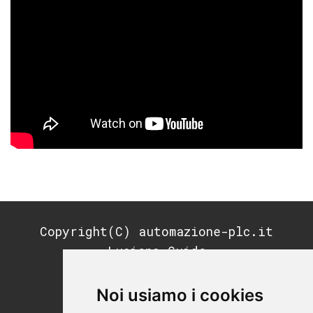
Copyright(C) automazione-plc.it
Luciano Guida
P.IVA: 11676200964
REA: MI-2791053
Noi usiamo i cookies
PEC: