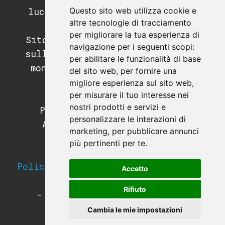
Questo sito web utilizza cookie e
luciano.guida@postecertifica.it
altre tecnologie di tracciamento
per migliorare la tua esperienza di
Sito di informazione e didattica
navigazione per i seguenti scopi:
sull'automazione industriale, il
per abilitare le funzionalità di base
mondo dei PLC e dei sistemi di
del sito web
,
per fornire una
supervisione.
migliore esperienza sul sito web
,
per misurare il tuo interesse nei
Programmazione PLC.
nostri prodotti e servizi e
Programmazione SCADA e HMI.
personalizzare le interazioni di
Apparecchiature e hardware
marketing
,
per pubblicare annunci
industriale.
più pertinenti per te
.
Strumentazione da campo.
Policy sulla Privacy e utilizzo dei
Accetto
Cookies
Rifiuto
-
Modifica le preferenze sui
Cookies
-
Cambia le mie impostazioni
-
Termini e condizioni
-