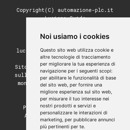
Copyright(C) automazione-plc.it
Luciano Guida
P.IVA: 11676200964
REA: MI-2791053
Noi usiamo i cookies
PEC:
Questo sito web utilizza cookie e
luciano.guida@postecertifica.it
altre tecnologie di tracciamento
per migliorare la tua esperienza di
Sito di informazione e didattica
navigazione per i seguenti scopi:
sull'automazione industriale, il
per abilitare le funzionalità di base
mondo dei PLC e dei sistemi di
del sito web
,
per fornire una
supervisione.
migliore esperienza sul sito web
,
per misurare il tuo interesse nei
Programmazione PLC.
nostri prodotti e servizi e
Programmazione SCADA e HMI.
personalizzare le interazioni di
Apparecchiature e hardware
marketing
,
per pubblicare annunci
industriale.
più pertinenti per te
.