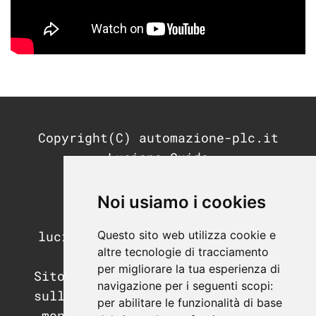
Copyright(C) automazione-plc.it
Luciano Guida
P.IVA: 11676200964
REA: MI-2791053
Noi usiamo i cookies
PEC:
Questo sito web utilizza cookie e
luciano.guida@postecertifica.it
altre tecnologie di tracciamento
per migliorare la tua esperienza di
Sito di informazione e didattica
navigazione per i seguenti scopi:
sull'automazione industriale, il
per abilitare le funzionalità di base
mondo dei PLC e dei sistemi di