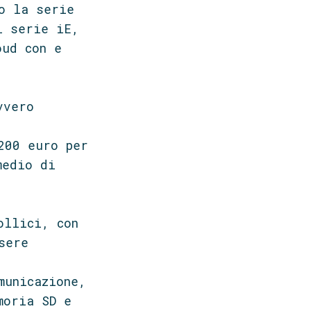
o la serie
i serie iE,
oud con e
vvero
200 euro per
medio di
ollici, con
sere
municazione,
moria SD e