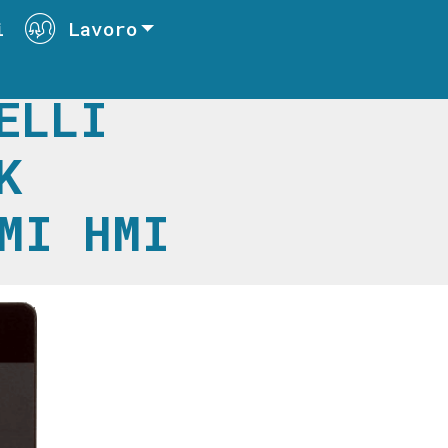
i
Lavoro
ELLI
K
MI HMI