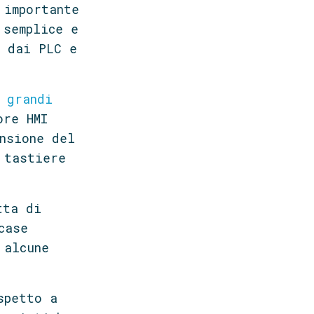
 importante
 semplice e
i dai PLC e
i
grandi
ore HMI
nsione del
 tastiere
tta di
case
 alcune
spetto a