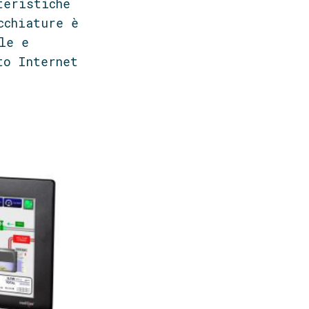
teristiche
cchiature è
le e
to Internet