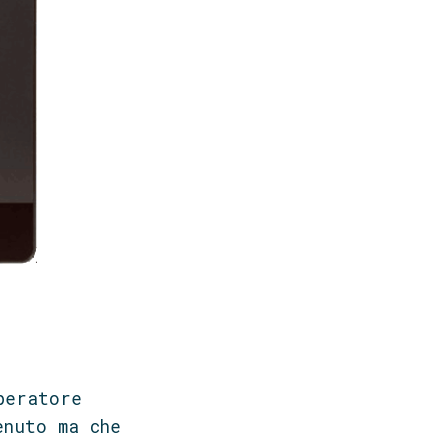
peratore
enuto ma che