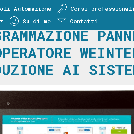
oli Automazione
Corsi professional
Su di me
Contatti
GRAMMAZIONE PANN
OPERATORE WEINTE
DUZIONE AI SISTE