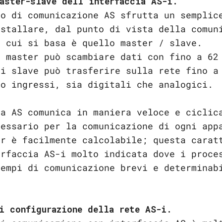
aster-slave dell’interfaccia AS-i.
lo di comunicazione AS sfrutta un semplic
nstallare, dal punto di vista della comun
u cui si basa è quello master / slave.
o master può scambiare dati con fino a 62
ni slave può trasferire sulla rete fino a
 o ingressi, sia digitali che analogici.
ia AS comunica in maniera veloce e ciclic
cessario per la comunicazione di ogni app
er è facilmente calcolabile; questa carat
erfaccia AS-i molto indicata dove i proce
tempi di comunicazione brevi e determinab
i configurazione della rete AS-i.