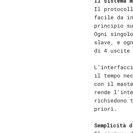
Il sistema m
Il protocol
facile da i
principio s
Ogni singol
slave, e og
di 4 uscite
L’interfacc
il tempo ne
con il mast
rende l’int
richiedono 
priori.
Semplicità d