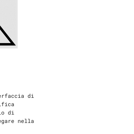
erfaccia di
ifica
lo di
egare nella