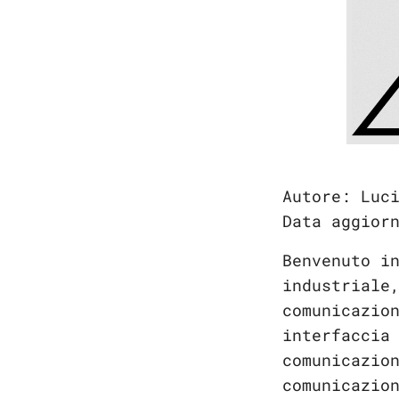
Autore: Luc
Data aggior
Benvenuto i
industriale
comunicazio
interfaccia
comunicazio
comunicazio