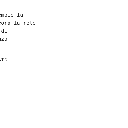
empio la
cora la rete
 di
nza
sto