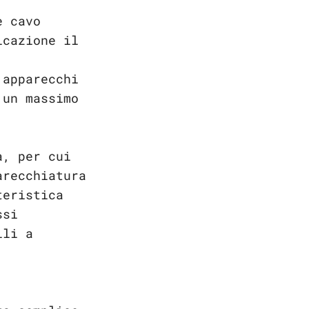
e cavo
icazione il
 apparecchi
 un massimo
a, per cui
arecchiatura
teristica
ssi
ili a