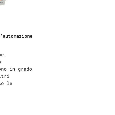
’automazione
ne,
n
ono in grado
ltri
so le