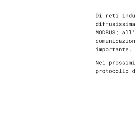
Di reti ind
diffusissim
MODBUS; all
comunicazio
importante.
Nei prossim
protocollo 