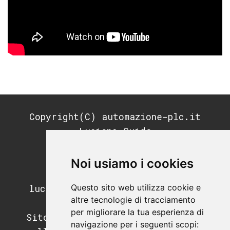
Copyright(C) automazione-plc.it
Luciano Guida
P.IVA: 11676200964
REA: MI-2791053
Noi usiamo i cookies
PEC:
Questo sito web utilizza cookie e
luciano.guida@postecertifica.it
altre tecnologie di tracciamento
per migliorare la tua esperienza di
Sito di informazione e didattica
navigazione per i seguenti scopi: