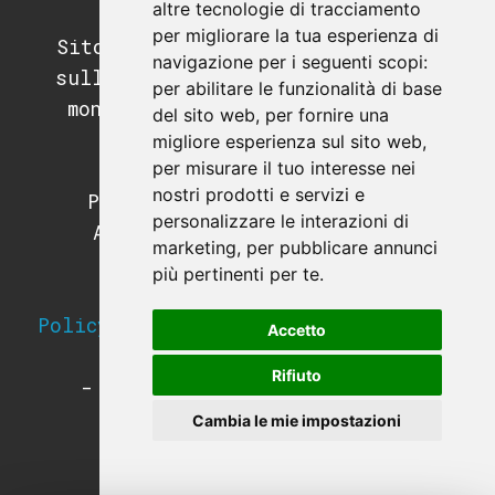
altre tecnologie di tracciamento
per migliorare la tua esperienza di
Sito di informazione e didattica
navigazione per i seguenti scopi:
sull'automazione industriale, il
per abilitare le funzionalità di base
mondo dei PLC e dei sistemi di
del sito web
,
per fornire una
supervisione.
migliore esperienza sul sito web
,
per misurare il tuo interesse nei
Programmazione PLC.
nostri prodotti e servizi e
Programmazione SCADA e HMI.
personalizzare le interazioni di
Apparecchiature e hardware
marketing
,
per pubblicare annunci
industriale.
più pertinenti per te
.
Strumentazione da campo.
Policy sulla Privacy e utilizzo dei
Accetto
Cookies
Rifiuto
-
Modifica le preferenze sui
Cookies
-
Cambia le mie impostazioni
-
Termini e condizioni
-
Vedi i corsi