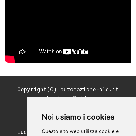
Copyright(C) automazione-plc.it
Luciano Guida
P.IVA: 11676200964
REA: MI-2791053
Noi usiamo i cookies
PEC:
Questo sito web utilizza cookie e
luciano.guida@postecertifica.it