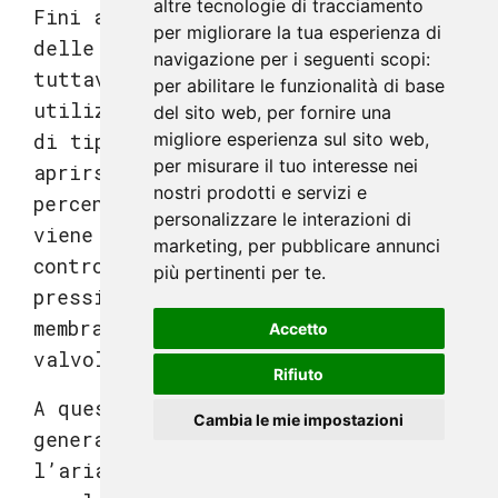
altre tecnologie di tracciamento
Fini a questo punto abbiamo parlato
per migliorare la tua esperienza di
delle valvole di tipo on off,
navigazione per i seguenti scopi:
tuttavia nell’industria si
per abilitare le funzionalità di base
utilizzano anche valvole pneumatiche
del sito web
,
per fornire una
migliore esperienza sul sito web
,
di tipo regolatrici, che possono
per misurare il tuo interesse nei
aprirsi con un range da zero a cento
nostri prodotti e servizi e
percento. L’aria in questo caso
personalizzare le interazioni di
viene regolata per mezzo di un
marketing
,
per pubblicare annunci
controllore che gestisce la
più pertinenti per te
.
pressione della stessa sulla
membrana di attivazione della
Accetto
valvola.
Rifiuto
A questo tipo di valvole
Cambia le mie impostazioni
generalmente si fornisce oltre che
Vedi i corsi
l’aria compressa (attraverso un