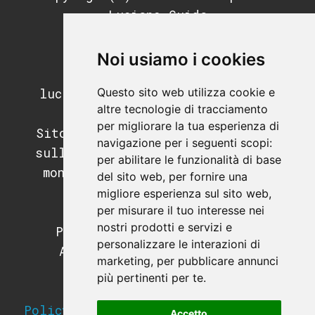
Luciano Guida
P.IVA: 11676200964
REA: MI-2791053
Noi usiamo i cookies
PEC:
Questo sito web utilizza cookie e
luciano.guida@postecertifica.it
altre tecnologie di tracciamento
per migliorare la tua esperienza di
Sito di informazione e didattica
navigazione per i seguenti scopi:
sull'automazione industriale, il
per abilitare le funzionalità di base
mondo dei PLC e dei sistemi di
del sito web
,
per fornire una
supervisione.
migliore esperienza sul sito web
,
per misurare il tuo interesse nei
Programmazione PLC.
nostri prodotti e servizi e
Programmazione SCADA e HMI.
personalizzare le interazioni di
Apparecchiature e hardware
marketing
,
per pubblicare annunci
industriale.
più pertinenti per te
.
Strumentazione da campo.
Policy sulla Privacy e utilizzo dei
Accetto